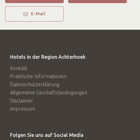
1 Übernachtung
1 reichhaltiges À-la-carte-Frühstück
E-Mail
1 3-Gänge-Überraschungsmenü
1 Eintritt in Palesta Beauty und Sauna (in Braamt)
Preis ab
155 € pro Person*
Hotels in der Region Achterhoek
Standardzimmer: 155 € p. P.
Kontakt
Komfortzimmer: 165 € p. P.
Praktische Informationen
Datenschutzerklärung
Terrassenzimmer: 165 € p. P.
Allgemeine Geschäftsbedingungen
Suite: 175 € p. P.
Disclaimer
Einzelzimmer: 195 € pro Person
Impressum
Folgen Sie uns auf Social Media