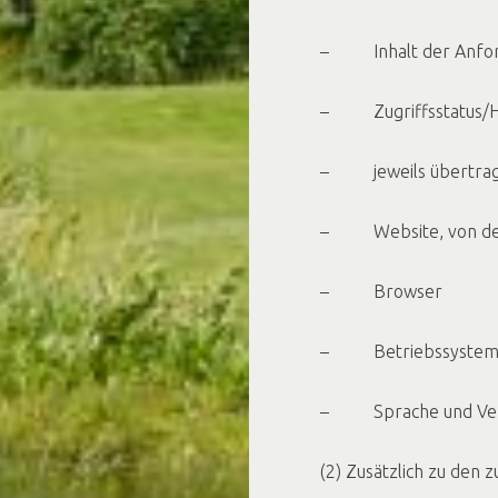
– Inhalt der Anford
– Zugriffsstatus/H
– jeweils übertra
– Website, von der
– Browser
– Betriebssystem u
– Sprache und Vers
(2) Zusätzlich zu den