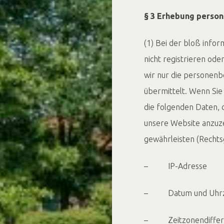
§ 3 Erhebung perso
(1) Bei der bloß infor
nicht registrieren od
wir nur die personenb
übermittelt. Wenn Si
die folgenden Daten, d
unsere Website anzuzei
gewährleisten (Rechtsgr
– IP-Adresse
– Datum und Uhrzei
– Zeitzonendiffere