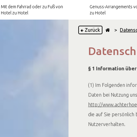
Mit dem Fahrrad oder zu Fuß von
Genuss-Arrangements vo
Hotel zu Hotel
zu Hotel
Zurück
>
Datens
Kulinarische
Datensch
Arrangements
otel zu
Kultur-Arrangements
§ 1 Information übe
(1) Im Folgenden inf
Daten bei Nutzung un
http://www.achterhoe
die auf Sie persönlich
Nutzerverhalten.