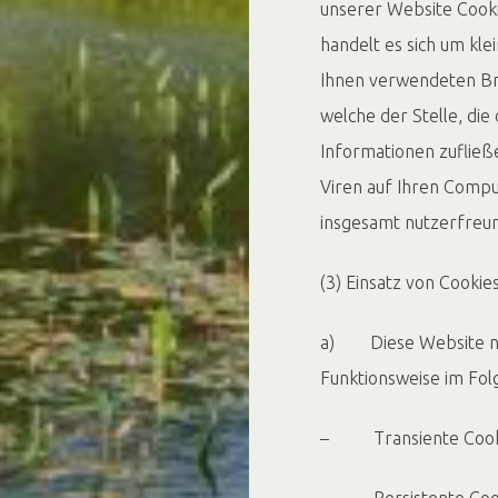
unserer Website Cooki
handelt es sich um kle
Ihnen verwendeten Br
welche der Stelle, die
Informationen zuflie
Viren auf Ihren Compu
insgesamt nutzerfreun
(3) Einsatz von Cookies
a) Diese Website nut
Funktionsweise im Fol
– Transiente Cooki
– Persistente Cooki