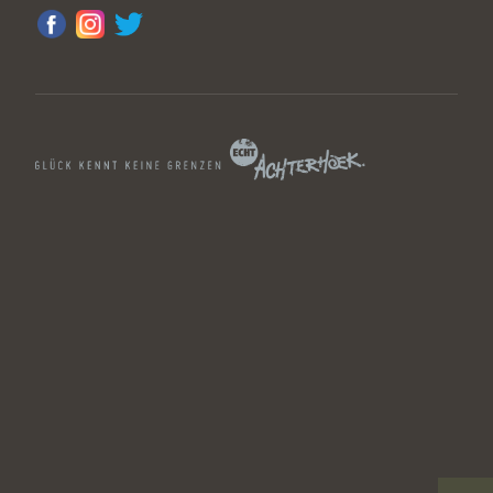
1x 6-Gänge-Menü im Restaurant Lokaal
1x 4-Gänge-Menü im LEV Foodbar
1x 4-Gänge-Menü in unserem Restaurant Bar & Bites
Eine Knotenpunktkarte der Region Achterhoek
Unsere Tipps für die schönsten Fahrradrouten
Ein Knotenpunkt-Anhänger für den Lenker
Preis
458 € pro Person*
*basierend auf Doppelbelegung und Verfügbarkeit
*Der oben genannte Preis gilt für Montag- bis
Donnerstagnacht. Für Freitag- und Samstagnacht wird ein
Aufpreis von 20 € pro Zimmer berechnet. Sonntags
übernachten Sie besonders günstig mit einem Rabatt von 10
€ pro Zimmer.