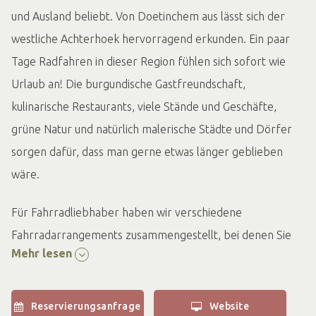
und Ausland beliebt. Von Doetinchem aus lässt sich der
westliche Achterhoek hervorragend erkunden. Ein paar
Tage Radfahren in dieser Region fühlen sich sofort wie
Urlaub an! Die burgundische Gastfreundschaft,
kulinarische Restaurants, viele Stände und Geschäfte,
grüne Natur und natürlich malerische Städte und Dörfer
sorgen dafür, dass man gerne etwas länger geblieben
wäre.
Für Fahrradliebhaber haben wir verschiedene
Fahrradarrangements zusammengestellt, bei denen Sie
Mehr lesen
zwischen 1, 2 oder 3 Nächten wählen können. Buchen Sie
ein Zimmer Ihrer Wahl in unserem historischen Hotel und
genießen Sie die Kochkünste des Küchenteams von
Reservierungsanfrage
Website