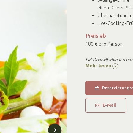
einem Green Star
Übernachtung in
Live-Cooking-Frü
Preis ab
180 € pro Person
bei Doppelbelegung und
Mehr lesen
Der oben genannte Preis
Samstagnacht wird ein 
Reservierungs
übernachten Sie besond
Der Preis basiert auf 
E-Mail
Zimmertypen sind gegen