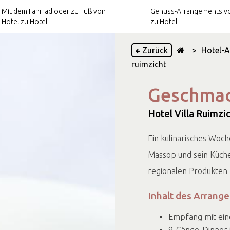
Mit dem Fahrrad oder zu Fuß von
Genuss-Arrangements vo
Hotel zu Hotel
zu Hotel
Zurück
>
Hotel-
ruimzicht
Kulinarische
Arrangements
Geschmac
otel zu
Kultur-Arrangements
Hotel Villa Ruimzi
Ein kulinarisches Woc
Massop und sein Küche
regionalen Produkten
Inhalt des Arrang
Empfang mit ein
9-Gänge-Dinner 