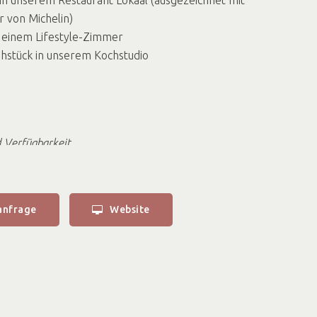
 von Michelin)
 einem Lifestyle-Zimmer
hstück in unserem Kochstudio
 Verfügbarkeit
 gilt für Montag- bis Donnerstagnacht. Für Freitag- und
Aufpreis von 20 € pro Zimmer berechnet. Sonntags
anfrage
Website
ers günstig mit einem Rabatt von 10 € pro Zimmer.
einer Übernachtung in einem Lifestyle-Zimmer. Andere
 Aufpreis verfügbar.