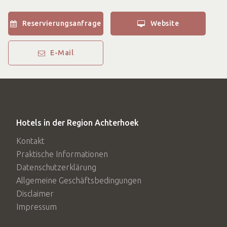
165 € p. P. bei 2 Personen*
* exkl. Kurtaxe 2,90 € p. P. pro Nacht)
Reservierungsanfrage
Website
1 Person:
E-Mail
275,00 Euro
*An Tagen, an denen unsere Küche geschlossen ist
(Sonntag bis Dienstag). Preise, wenn kein Abendessen
Hotels in der Region Achterhoek
möglich ist:
127,50 € pro Person bei 2 Personen
Kontakt
Praktische Informationen
1 Person: 230,00 €
Datenschutzerklärung
Allgemeine Geschäftsbedingungen
Disclaimer
Impressum