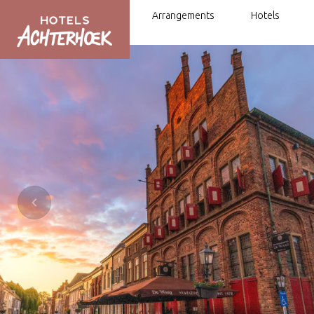
Arrangements
Hotels
Fahrrad- und Wander-Arrangements
Mit dem Fahrrad oder zu Fuß von H
Hotel