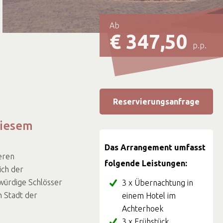
Ab
€ 347,50
p.p.
Reservierungsanfrage
diesem
Das Arrangement umfasst
eren
folgende Leistungen:
ich der
rwürdige Schlösser
3 x Übernachtung in
n Stadt der
einem Hotel im
Achterhoek
3 x Frühstück