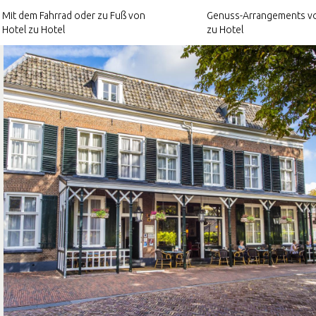
Mit dem Fahrrad oder zu Fuß von
Genuss-Arrangements vo
Hotel zu Hotel
zu Hotel
Kulinarische
Arrangements
otel zu
Kultur-Arrangements