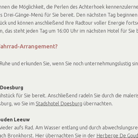
hnen die Möglichkeit, die Perlen des Achterhoek kennenzulern
hes Drei-Gänge-Menü für Sie bereit. Den nächsten Tag beginnen 
ck und können anschließend Ihre Radtour voller Energie forts
 das steht jeden Tag um 16:00 Uhr im nächsten Hotel für Sie b
 Fahrrad-Arrangement?
uhe und erkunden Sie, wenn Sie noch unternehmungslustig sin
l Doesburg
hstück für Sie bereit. Anschließend radeln Sie durch die maler
sburg, wo Sie im
Stadshotel Doesburg
übernachten.
Gouden Leeuw
 wieder aufs Rad. Am Wasser entlang und durch abwechslungsre
nach Bronkhorst. Hier übernachten Sie in der
Herberge De Gou