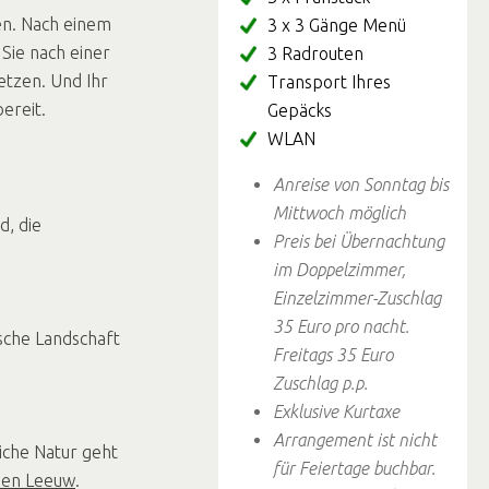
en. Nach einem
3 x 3 Gänge Menü
Sie nach einer
3 Radrouten
etzen. Und Ihr
Transport Ihres
ereit.
Gepäcks
WLAN
Anreise von Sonntag bis
Mittwoch möglich
d, die
Preis bei Übernachtung
im Doppelzimmer,
Einzelzimmer-Zuschlag
35 Euro pro nacht.
ische Landschaft
Freitags 35 Euro
Zuschlag p.p.
Exklusive Kurtaxe
Arrangement ist nicht
iche Natur geht
für Feiertage buchbar.
den Leeuw
.