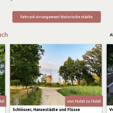
Fahrrad-Arrangement historische städte
uch
A
tel
von Hotel zu Hotel
Schlösser, Hansestädte und Flüsse
V