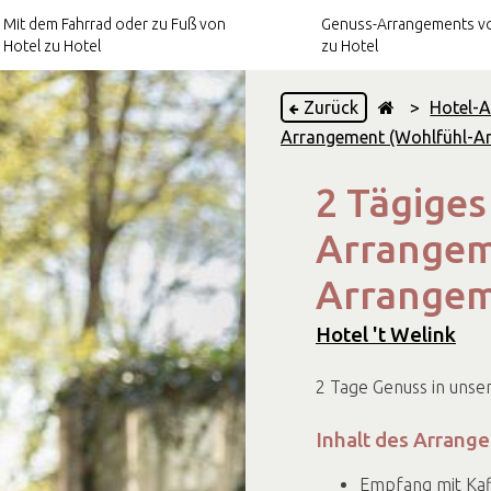
Mit dem Fahrrad oder zu Fuß von
Genuss-Arrangements vo
Hotel zu Hotel
zu Hotel
Zurück
>
Hotel-
Arrangement (Wohlfühl-Arr
Kulinarische
Arrangements
2 Tägige
otel zu
Kultur-Arrangements
Arrangem
Arrangem
Hotel 't Welink
2 Tage Genuss in unse
Inhalt des Arrang
Empfang mit Kaf