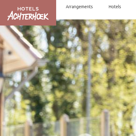
Arrangements
Hotels
Fahrrad- und Wander-Arrangements
Mit dem Fahrrad oder zu Fuß von H
Hotel