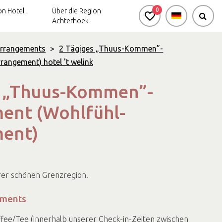
0
n Hotel
Über die Region
Achterhoek
Arrangements
>
2 Tägiges „Thuus-Kommen”-
angement) hotel 't welink
Aktiv-
Arrangements
s „Thuus-Kommen”-
ent (Wohlfühl-
ent)
rer schönen Grenzregion.
ements
fee/Tee (innerhalb unserer Check-in-Zeiten zwischen